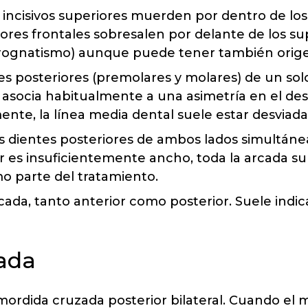
 incisivos superiores muerden por dentro de los 
iores frontales sobresalen por delante de los su
prognatismo) aunque puede tener también orige
es posteriores (premolares y molares) de un so
e asocia habitualmente a una asimetría en el desa
nte, la línea media dental suele estar desviada
s dientes posteriores de ambos lados simultáne
ar es insuficientemente ancho, toda la arcada s
mo parte del tratamiento.
cada, tanto anterior como posterior. Suele indi
ada
rdida cruzada posterior bilateral. Cuando el m