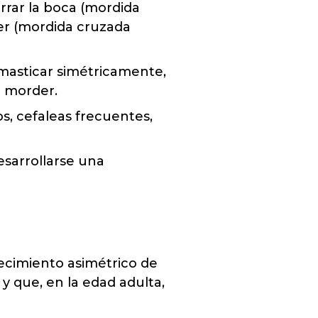
errar la boca (mordida
der (mordida cruzada
 masticar simétricamente,
l morder.
s, cefaleas frecuentes,
esarrollarse una
recimiento asimétrico de
 que, en la edad adulta,