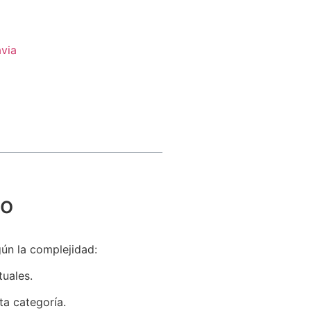
via
do
gún la complejidad:
uales.
ta categoría.