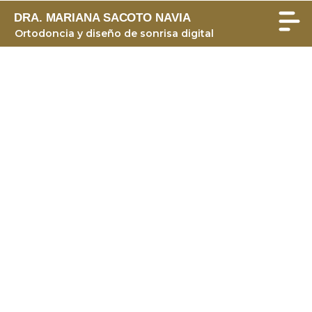
DRA. MARIANA SACOTO NAVIA
Ortodoncia y diseño de sonrisa digital
Ortodoncia invisible,
precios transparentes.
PRECIO INVISALIGN BARCELONA
En tu primera visita recibirás un completo
diagnóstico gratuito en el que te diremos cuál
de los siguientes tratamiento es el adecuado
para ti.