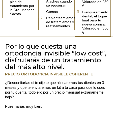
Ataches cuando
plan de
Valorado en 250
se requieran
tratamiento por
€
la Dra. Mariana
Gomas
Blanqueamiento
Sacoto
dental, el toque
Replanteamientos
final para tu
de tratamientos y
nueva sonrisa.
reafinamientos
Valorado en 350
€
Por lo que cuesta una
ortodoncia invisible “low cost”,
disfrutarás de un tratamiento
del más alto nivel.
PRECIO ORTODONCIA INVISIBLE COHERENTE
¿
Desconfiarías
si te dijese que alinearemos tus dientes en
3
meses
y que te enviaremos un kit a tu casa para que lo uses
por tu cuenta, todo ello por un precio mensual
extrañamente
bajo?.
Pues harías muy bien.