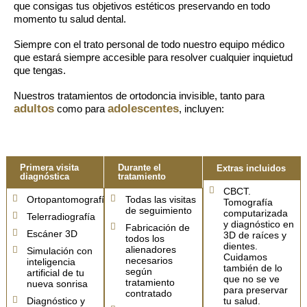
que consigas tus objetivos estéticos preservando en todo
momento tu salud dental.
Siempre con el trato personal de todo nuestro equipo médico
que estará siempre accesible para resolver cualquier inquietud
que tengas.
Nuestros tratamientos de ortodoncia invisible, tanto para
adultos
adolescentes
como para
, incluyen:
Primera visita
Durante el
Extras incluidos
diagnóstica
tratamiento
CBCT.
Ortopantomografía
Todas las visitas
Tomografía
de seguimiento
computarizada
Telerradiografía
y diagnóstico en
Fabricación de
Escáner 3D
3D de raíces y
todos los
dientes.
alienadores
Simulación con
Cuidamos
necesarios
inteligencia
también de lo
según
artificial de tu
que no se ve
tratamiento
nueva sonrisa
para preservar
contratado
Diagnóstico y
tu salud.