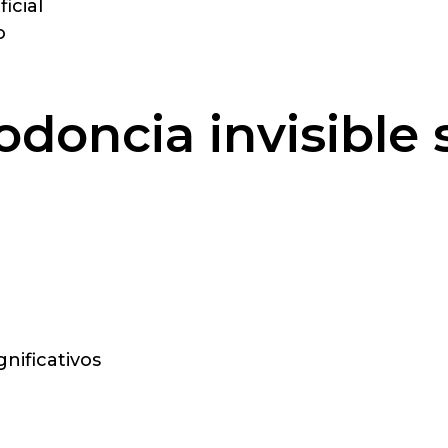
icial
o
odoncia invisible 
nificativos