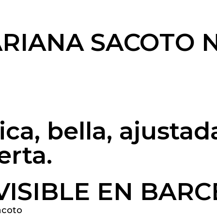
ARIANA SACOTO 
a, bella, ajustada
erta.
VISIBLE EN BAR
acoto