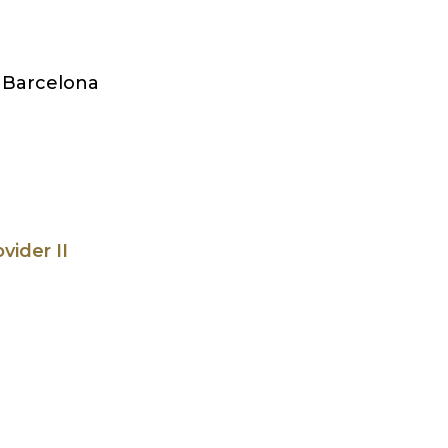
1 Barcelona
vider II